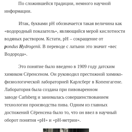
По сложившейся традиции, немного научной
информации.
Итак, буквами
pH
обозначается такая величина как
«водородный показатель», являющийся мерой кислотности
водяных раствором. Кстати,
pH
– сокращение от
p
ondus
H
ydrogenii
. В переводе с латыни это значит «вес
Водорода».
Это понятие было введено в 1909 году датским
химиком Сёренсеном. Он руководил престижной химико-
физиологической лабораторией Карлсберг в Копенгагене.
Лаборатория была создана при пивоваренном
заводе Carlsberg и занималась совершенствованием
технологии производства пива. Одним из главных
достижений Сёренсена было то, что он ввел в научный
оборот понятия «pH» и «pH-метрии».