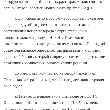
которую в сильно разбавленных растворах можно считать
+
равной их равновесной молярной концентрации ([H
]).
Если говорить по-простому, водородный показатель
воды или другой жидкости количественно отражает
соотношение ионов водорода с отрицательным и
-
+
положительным зарядом – H
и H
. Такие частицы
появляются при распаде целой молекулы воды. pH в жидкой
среде или растворе определяет так называемый кислотно-
щелочной баланс, который напрямую влияет на протекание
важнейших химических, биологических реакций.
Думаю, с научной частью на сегодня закончим.
Теперь давайте разбираться, что же нам дает знание уровня
pH
в воде?
pH меняется непрерывно в диапазоне от 0 до 14.
Кислотные свойства проявляются при pH < 5: чем меньше
pH, тем сильнее кислотные свойства. Например, pH