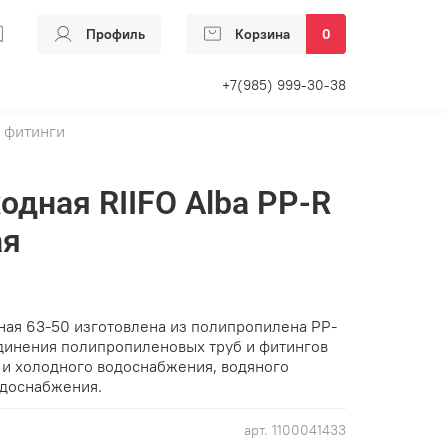
Профиль
Корзина
0
+7(985) 999-30-38
 фитинги
одная RIIFO Alba PP-R
ая
дная 63-50 изготовлена из полипропилена PP-
единения полипропиленовых труб и фитингов
о и холодного водоснабжения, водяного
одоснабжения.
арт.
1100041433